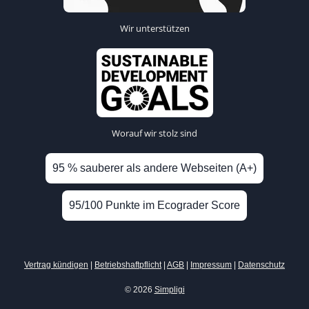
Wir unterstützen
Worauf wir stolz sind
95 % sauberer als andere Webseiten (A+)
95/100 Punkte im Ecograder Score
Vertrag kündigen
|
Betriebshaftpflicht
|
AGB
|
Impressum
|
Datenschutz
© 2026
Simpligi