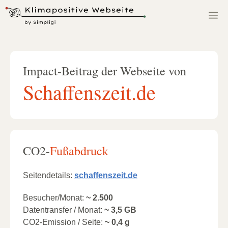
Zum
M
Inhalt
springen
Impact-Beitrag der Webseite von
Schaffenszeit.de
CO2-
Fußabdruck
Seitendetails:
schaffenszeit.de
Besucher/Monat:
~ 2.500
Datentransfer / Monat:
~ 3,5 GB
CO2-Emission / Seite:
~ 0,4 g